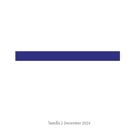
คณะวิทยาศาสตร์ มหาวิทยาลัยเกษตรศาสตร์
ข่าวสาร
ขอแสดงความยินดีกับ ผศ.ดร.วิศิษฎ์ หิ
ประชาสัมพันธ์
,
รางวัลแห่งความภูมิใจ
ขอแสดงความยินดีกับ ผศ.ดร.วิ
ศิษฎ์ หิรัณย์ภิญโญภาศ ในโอกาส
ที่ได้รับ “รางวัลสมาคมเคมีแห่ง
ประเทศไทย ประจำปี 2567
ประเภทที่ 9 Merck-CST-TYCN
for Sustainable Future Award
2024”
โพสเมื่อ 2 December 2024