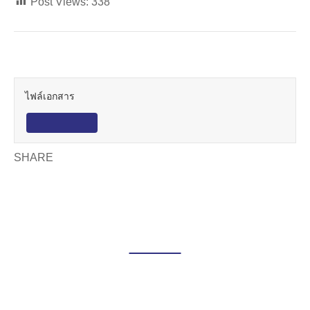
Post Views:
338
ดาวน์โหลดเอกสาร
ไฟล์เอกสาร
ดาวน์โหลด
SHARE
สมัครงาน/งานพัสดุ
ดูทั้งหมด
สมัครงาน