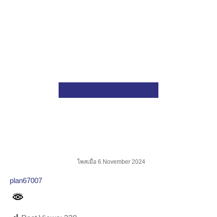
คณะวิทยาศาสตร์ มหาวิทยาลัยเกษตรศาสตร์
งานพัสดุ
ประกาศเผยแพร่แผนจัดซื้อ (จ้างเหมาซ
แผนการจัดซื้อจัดจ้าง
ประกาศเผยแพร่แผนจัดซื้อ (จ้าง
เหมาซ่อมแซมและเปลี่ยนแปลง
อะไหล่ลิฟต์ที่เสื่อมสภาพ อาคาร
ทวี ญาณสุคนธ์ จำนวน 1 งาน
โพสเมื่อ 6 November 2024
plan67007