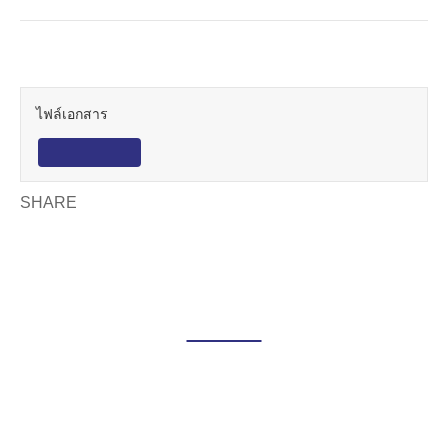
ดาวน์โหลดเอกสาร
ไฟล์เอกสาร
ดาวน์โหลด
SHARE
สมัครงาน/งานพัสดุ
ดูทั้งหมด
สมัครงาน
ประกาศผลสอบคัดเลือกพนักงาน